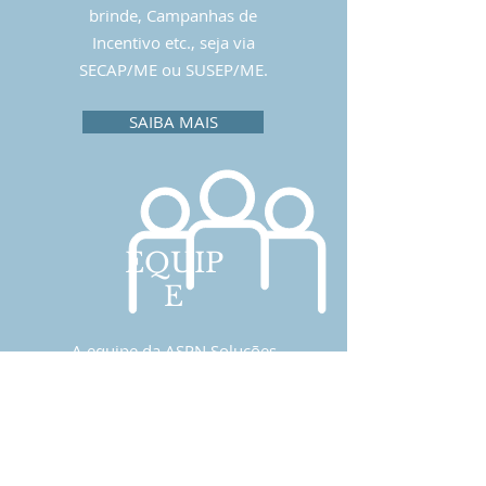
brinde, Campanhas de
Incentivo etc., seja via
SECAP/ME ou SUSEP/ME.
SAIBA MAIS
EQUIP
E
A equipe da ASPN Soluções
Legais® busca sempre as
melhores soluções jurídicas
e de marketing por ser
composta por profissionais